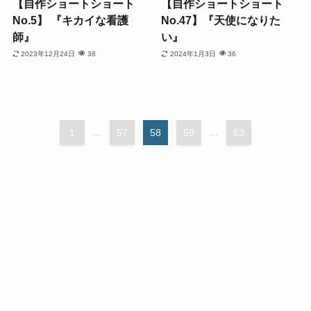
【自作ショートショート
【自作ショートショート
No.5】 『キカイな看護
No.47】『天使になりた
師』
い』
2023年12月24日
38
2024年1月3日
36
1
...
57
58
59
...
63