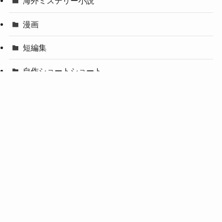
海外ミステリー小説
漫画
短編集
自作ショートショート
読書日記
メニュー
運営者情報
プライバシーポリシー
お問い合せ
青春小説