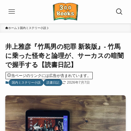
ホーム
国内ミステリー小説
井上雅彦『竹馬男の犯罪 新装版』- 竹馬
に乗った怪奇と論理が、サーカスの暗闇
で握手する【読書日記】
当ページのリンクには広告が含まれています。
2026年7月7日
国内ミステリー小説
読書日記