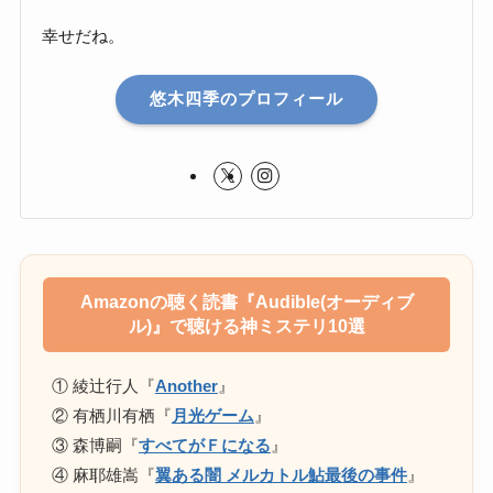
幸せだね。
悠木四季のプロフィール
Amazonの聴く読書『Audible(オーディブ
ル)』で聴ける神ミステリ10選
① 綾辻行人『
Another
』
② 有栖川有栖『
月光ゲーム
』
③ 森博嗣『
すべてがＦになる
』
④ 麻耶雄嵩『
翼ある闇 メルカトル鮎最後の事件
』