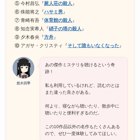
⑤ 今村昌弘『
屍人荘の殺人
』
⑥ 殊能将之『
ハサミ男
』
⑦ 青崎有吾『
体育館の殺人
』
⑧ 知念実希人『
硝子の塔の殺人
』
⑨ 夕木春央『
方舟
』
⑩ アガサ・クリスティ『
そして誰もいなくなった
』
あの傑作ミステリを聴けるという奇
跡！
悠木四季
私も利用しているけれど、読むのとは
また違った良さがある。
何より、寝ながら聴いたり、散歩中に
聴いたりと便利すぎるのだ。
この10作品以外の名作もたくさんある
ので、ぜひ一度体験してみてほしい。