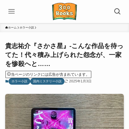
ホーム
ホラー小説
貴志祐介『さかさ星』-こんな作品を待っ
てた！代々積み上げられた怨念が、一家
を惨殺へと……
当ページのリンクには広告が含まれています。
2025年1月3日
ホラー小説
国内ミステリー小説