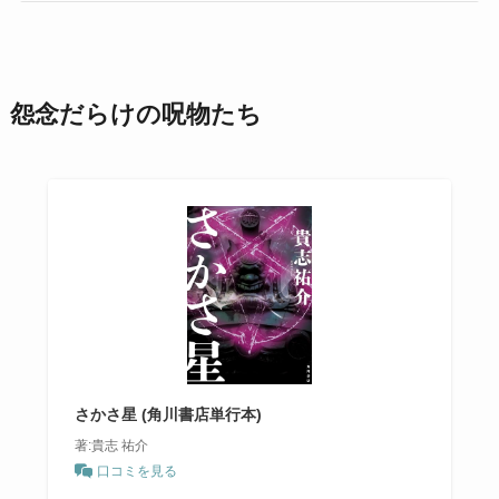
怨念だらけの呪物たち
さかさ星 (角川書店単行本)
著:貴志 祐介
口コミを見る