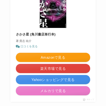
さかさ星 (角川書店単行本)
著:貴志 祐介
口コミを見る
Amazonで見る
楽天市場で見る
Yahooショッピングで見る
メルカリで見る
ポチップ