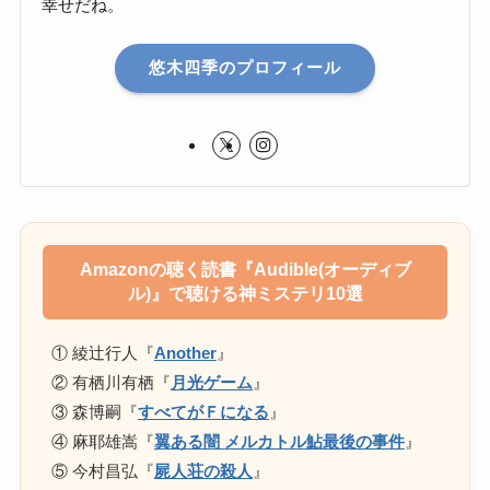
幸せだね。
悠木四季のプロフィール
Amazonの聴く読書『Audible(オーディブ
ル)』で聴ける神ミステリ10選
① 綾辻行人『
Another
』
② 有栖川有栖『
月光ゲーム
』
③ 森博嗣『
すべてがＦになる
』
④ 麻耶雄嵩『
翼ある闇 メルカトル鮎最後の事件
』
⑤ 今村昌弘『
屍人荘の殺人
』