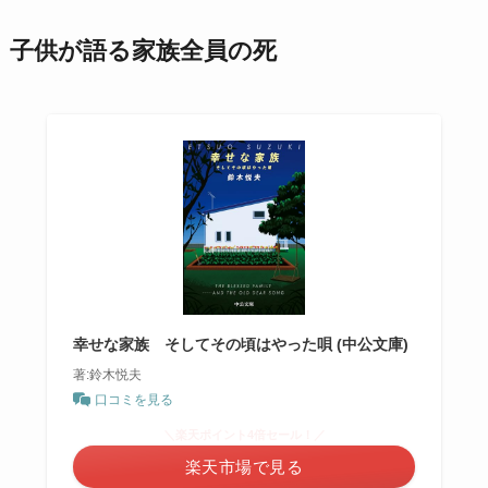
子供が語る家族全員の死
幸せな家族 そしてその頃はやった唄 (中公文庫)
著:鈴木悦夫
口コミを見る
＼楽天ポイント4倍セール！／
楽天市場で見る