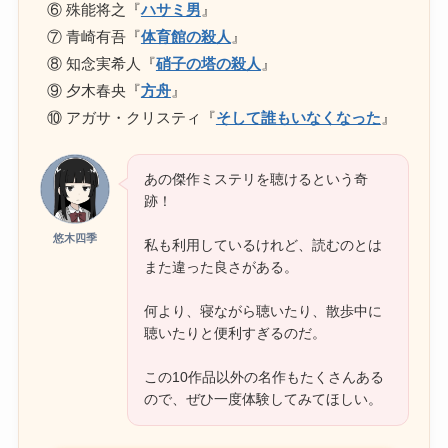
⑥ 殊能将之『
ハサミ男
』
⑦ 青崎有吾『
体育館の殺人
』
⑧ 知念実希人『
硝子の塔の殺人
』
⑨ 夕木春央『
方舟
』
⑩ アガサ・クリスティ『
そして誰もいなくなった
』
あの傑作ミステリを聴けるという奇
跡！
悠木四季
私も利用しているけれど、読むのとは
また違った良さがある。
何より、寝ながら聴いたり、散歩中に
聴いたりと便利すぎるのだ。
この10作品以外の名作もたくさんある
ので、ぜひ一度体験してみてほしい。