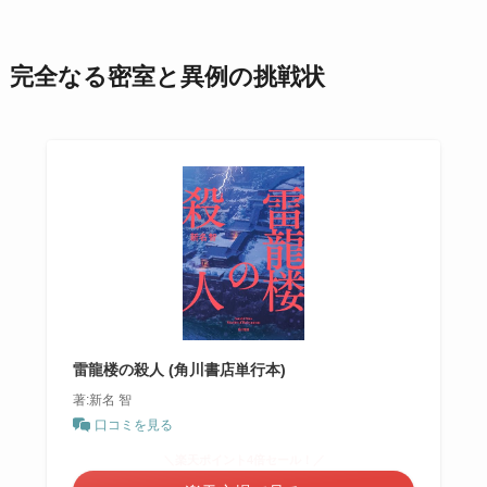
完全なる密室と異例の挑戦状
雷龍楼の殺人 (角川書店単行本)
著:新名 智
口コミを見る
＼楽天ポイント4倍セール！／