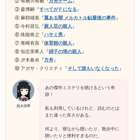
② 有栖川有栖『
月光ゲーム
』
③ 森博嗣『
すべてがＦになる
』
④ 麻耶雄嵩『
翼ある闇 メルカトル鮎最後の事件
』
⑤ 今村昌弘『
屍人荘の殺人
』
⑥ 殊能将之『
ハサミ男
』
⑦ 青崎有吾『
体育館の殺人
』
⑧ 知念実希人『
硝子の塔の殺人
』
⑨ 夕木春央『
方舟
』
⑩ アガサ・クリスティ『
そして誰もいなくなった
』
あの傑作ミステリを聴けるという奇
跡！
悠木四季
私も利用しているけれど、読むのとは
また違った良さがある。
何より、寝ながら聴いたり、散歩中に
聴いたりと便利すぎるのだ。