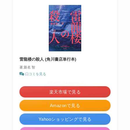
雷龍楼の殺人 (角川書店単行本)
著:新名 智
口コミを見る
＼楽天ポイント4倍セール！／
楽天市場で見る
Amazonで見る
Yahooショッピングで見る