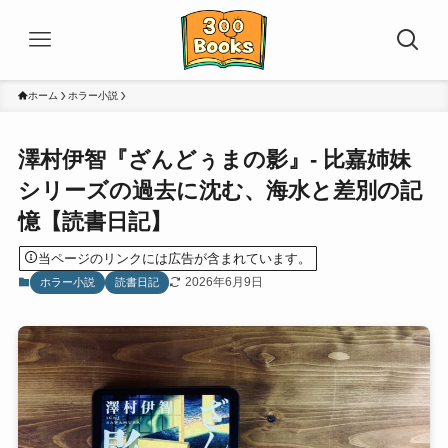
ホーム
ホラー小説
澤村伊智『ざんどぅまの影』- 比嘉姉妹
シリーズの過去に沈む、海水と差別の記
憶【読書日記】
当ページのリンクには広告が含まれています。
2026年6月9日
ホラー小説
読書日記