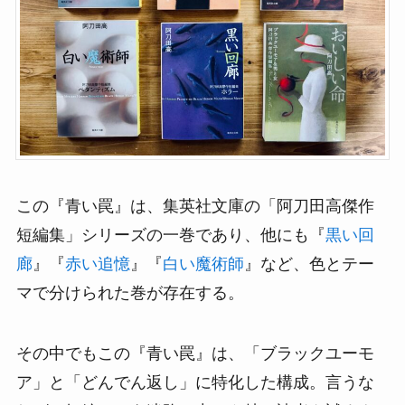
この『青い罠』は、集英社文庫の「阿刀田高傑作
短編集」シリーズの一巻であり、他にも『
黒い回
廊
』『
赤い追憶
』『
白い魔術師
』など、色とテー
マで分けられた巻が存在する。
その中でもこの『青い罠』は、「ブラックユーモ
ア」と「どんでん返し」に特化した構成。言うな