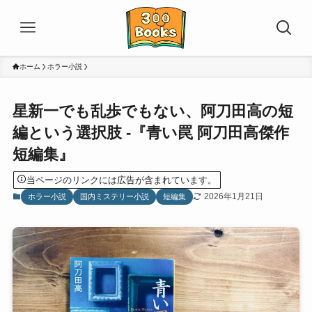
ホーム
ホラー小説
星新一でも乱歩でもない、阿刀田高の短
編という選択肢 -『青い罠 阿刀田高傑作
短編集』
当ページのリンクには広告が含まれています。
2026年1月21日
ホラー小説
国内ミステリー小説
短編集