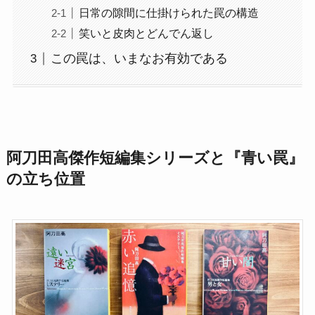
日常の隙間に仕掛けられた罠の構造
笑いと皮肉とどんでん返し
この罠は、いまなお有効である
阿刀田高傑作短編集シリーズと『青い罠』
の立ち位置