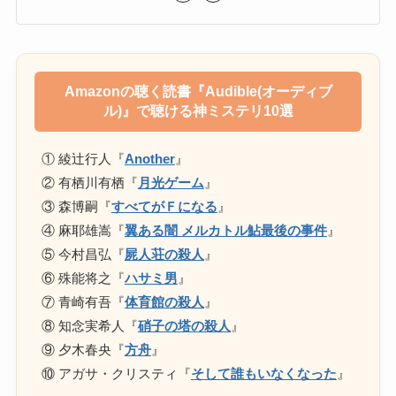
Amazonの聴く読書『Audible(オーディブ
ル)』で聴ける神ミステリ10選
① 綾辻行人『
Another
』
② 有栖川有栖『
月光ゲーム
』
③ 森博嗣『
すべてがＦになる
』
④ 麻耶雄嵩『
翼ある闇 メルカトル鮎最後の事件
』
⑤ 今村昌弘『
屍人荘の殺人
』
⑥ 殊能将之『
ハサミ男
』
⑦ 青崎有吾『
体育館の殺人
』
⑧ 知念実希人『
硝子の塔の殺人
』
⑨ 夕木春央『
方舟
』
⑩ アガサ・クリスティ『
そして誰もいなくなった
』