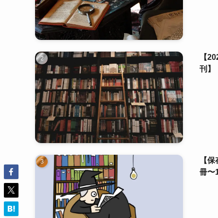
【2
刊】
【保
冊〜