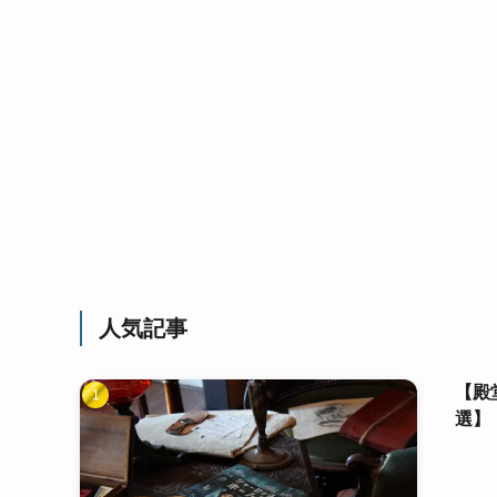
人気記事
【殿
選】