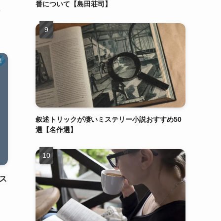
番について【島田荘司】
説
叙述トリックが凄いミステリー小説おすすめ50
選【名作選】
ス