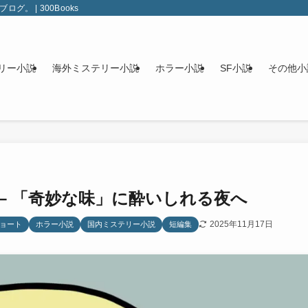
 | 300Books
リー小説
海外ミステリー小説
ホラー小説
SF小説
その他小
 – 「奇妙な味」に酔いしれる夜へ
2025年11月17日
ョート
ホラー小説
国内ミステリー小説
短編集