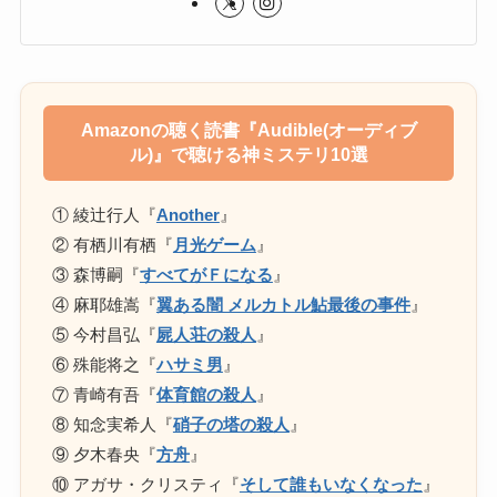
Amazonの聴く読書『Audible(オーディブ
ル)』で聴ける神ミステリ10選
① 綾辻行人『
Another
』
② 有栖川有栖『
月光ゲーム
』
③ 森博嗣『
すべてがＦになる
』
④ 麻耶雄嵩『
翼ある闇 メルカトル鮎最後の事件
』
⑤ 今村昌弘『
屍人荘の殺人
』
⑥ 殊能将之『
ハサミ男
』
⑦ 青崎有吾『
体育館の殺人
』
⑧ 知念実希人『
硝子の塔の殺人
』
⑨ 夕木春央『
方舟
』
⑩ アガサ・クリスティ『
そして誰もいなくなった
』