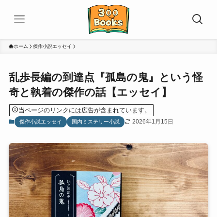
ホーム
傑作小説エッセイ
乱歩長編の到達点『孤島の鬼』という怪
奇と執着の傑作の話【エッセイ】
当ページのリンクには広告が含まれています。
2026年1月15日
傑作小説エッセイ
国内ミステリー小説