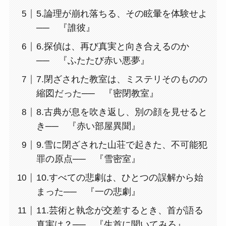
5.論理が崩れ落ちる、その眩暈を体験せよ
── 『誰彼』
6.探偵は、再び真実と向き合えるのか
── 『ふたたび赤い悪夢』
7.閉ざされた教室は、ミステリそのものの
縮図だった── 『密閉教室』
8.古典が息を吹き返し、別の顔を見せると
き── 『赤い部屋異聞』
9.雪に閉ざされた山荘で起きた、不可能犯
罪の原点── 『雪密室』
10.すべての悲劇は、ひとつの誤解から始
まった── 『一の悲劇』
11.芸術と執念が交差するとき、首が語る
真実は？── 『生首に聞いてみろ』